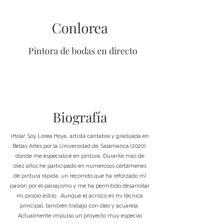
Conlorea
Pintora de bodas en directo
Biografía
​¡Hola! Soy Lorea Hoya, artista cántabra y graduada en
Bellas Artes por la Universidad de Salamanca (2020),
donde me especialicé en pintura. Durante más de
diez años he participado en numerosos certámenes
de pintura rápida, un recorrido que ha reforzado mi
pasión por el paisajismo y me ha permitido desarrollar
mi propio estilo . Aunque el acrílico es mi técnica
principal, también trabajo con óleo y acuarela.
Actualmente impulso un proyecto muy especial